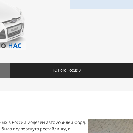
НО
НАС
ТО Ford Focus 3
рных в России моделей автомобилей Форд.
о было подвергнуто рестайлингу, в