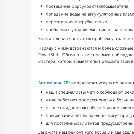
протекания форсунок стеклоомывателя;
попадание воды на аккумуляторные клем
перетирания патрубка печки;
проблемы с управляемостью из-за непола
Значительная часть этих проблем устраняетс
Наряду с ними встречаются и более сложные 
PowerShift
. Обычно такие поломки наблюдают
мастера, который имеет опыт ремонта этой 
Автосервис 2Bro
предлагает услуги по ремонт
наши специалисты четко соблюдают рек
у нас работают профессионалы с больши
в зоне ожидания мы обеспечиваем клиен
при желании автовладельцы могут присутс
для постоянных клиентов предусмотрены
Закажите нам ремонт Ford Focus 3 и мы сдела