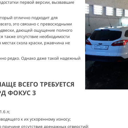
едостатки первой версии, вызвавшие
оторый отлично подходит для
всего, это связано с превосходными
одвески, дающей ощущение полного
ся также отсутствие необходимости
 в местах скола краски, ржавчина не
очно редко. Однако даже такой надежный
АЩЕ ВСЕГО ТРЕБУЕТСЯ
Д ФОКУС 3
.6 л;
иводящего к их ускоренному износу;
о причине отсутствия дренажных отверстий;