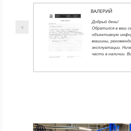
ВАЛЕРИЙ
т
Добрый день!
ний не
Обратился в ваш с
вполне
объективную инфо
ть
машины, рекоменда
 В
эксплуатации. Нич
части в наличии. В