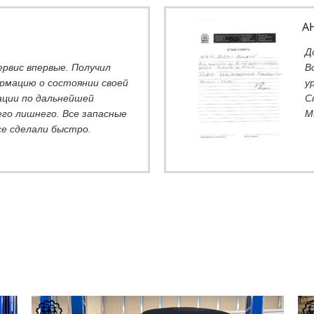
А
Д
ервис впервые. Получил
В
рмацию о состоянии своей
у
ции по дальнейшей
С
его лишнего. Все запасные
М
се сделали быстро.