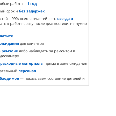
любые работы –
1 год
ный срок и
без задержек
стей – 99% всех запчастей есть
всегда в
ать к работе сразу после диагностики, не нужно
.
платите
 ожидания
для клиентов
в ремзоне
либо наблюдать за ремонтом в
идеокамеру
и
расходные материалы
прямо в зоне ожидания
лательный
персонал
обходимое
— показываем состояние деталей и