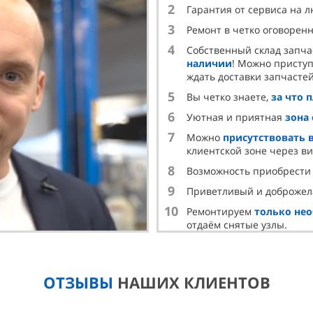
2
Гарантия от сервиса на 
3
Ремонт в четко оговорен
4
Собственный склад запча
наличии
! Можно приступ
ждать доставки запчастей
5
Вы четко знаете,
за что 
6
Уютная и приятная
зона
7
Можно
присутствовать 
клиентской зоне через в
8
Возможность приобрест
9
Приветливый и доброже
10
Ремонтируем
только не
отдаём снятые узлы.
ОТЗЫВЫ
НАШИХ КЛИЕНТОВ