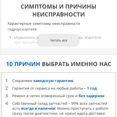
СИМПТОМЫ И ПРИЧИНЫ
НЕИСПРАВНОСТИ
Характерные симптомы неисправности
гидроусилителя:
ухудшилась реакция руля на команды водителя,
Читать все
при вращении ощущаются удары;
снизилась управляемость автомобилем;
замедлилась реакция колес на команды, колеса при
выравнивании автомобиля задерживаются;
10 ПРИЧИН
ВЫБРАТЬ ИМЕННО НАС
появился люфт при повороте руля;
появился непривычный шум в области системы
рулевого управления;
1
Сохраняем
заводскую гарантию
появились протечки гидравлического масла.
2
Гарантия от сервиса на любые работы –
1 год
Причины неисправности:
3
Ремонт в четко оговоренный срок и
без задержек
попадание воды в гидроусилитель при
4
Собственный склад запчастей – 99% всех запчастей
неосторожной езде по залитой водой дороге;
есть
всегда в наличии
! Можно приступать к работе
сразу после диагностики, не нужно ждать доставки
механический удар по месторасположению ГУР в