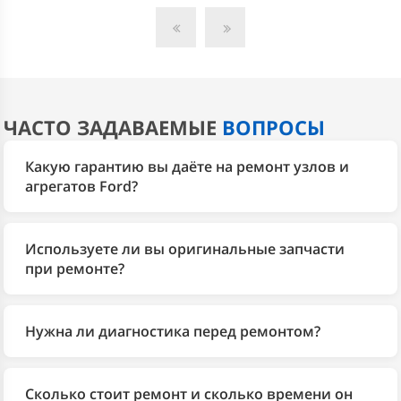
ЧАСТО ЗАДАВАЕМЫЕ
ВОПРОСЫ
Какую гарантию вы даёте на ремонт узлов и
агрегатов Ford?
На все выполненные работы автосервис 2Bro даёт
гарантию 1 год. Мы используем собственный склад
Используете ли вы оригинальные запчасти
запчастей Ford и оригинальные детали, поэтому
при ремонте?
отвечаем за результат. Заводская гарантия на
Да, у 2Bro собственный склад запчастей для Ford. По
автомобиль при этом сохраняется.
запросу подбираем оригинальные детали или
Нужна ли диагностика перед ремонтом?
качественные аналоги — выбор согласовываем с
Да. Перед любым ремонтом мастер проводит
вами заранее.
диагностику, чтобы определить точную причину
Сколько стоит ремонт и сколько времени он