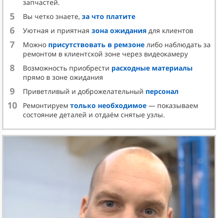
запчастей.
бампере автомобиля;
5
допущенные ошибки инсталляции при
Вы четко знаете,
за что платите
предыдущем ремонте.
6
Уютная и приятная
зона ожидания
для клиентов
Механическая замена деталей при проведении
7
Можно
присутствовать в ремзоне
либо наблюдать за
ремонта электроусилителя руля часто не решает
ремонтом в клиентской зоне через видеокамеру
проблемы и на приборной панели продолжает гореть
8
Возможность приобрести
расходные материалы
ошибка. Требуется выполнить проверку с помощью
прямо в зоне ожидания
специального сканера, который имеется далеко не в
9
Приветливый и доброжелательный
персонал
каждом автосервисе.
10
Ремонтируем
только необходимое
— показываем
Профессиональный ремонт ЭУР Форд по плечу только
состояние деталей и отдаём снятые узлы.
опытным мастерам с предварительной диагностикой
узла современным диагностическим оборудованием.
РЕМОНТ ГУР И ЭУР
Различают текущий и капитальный ремонт ГУР Форд.
Анализ обращений в
автосервис Ford 2Bro
говорит о
том, что автовладельцам чаще всего необходим
текущий ремонт гидроусилителя руля с прочисткой
узлов и заменой изношенных элементов. Ремни