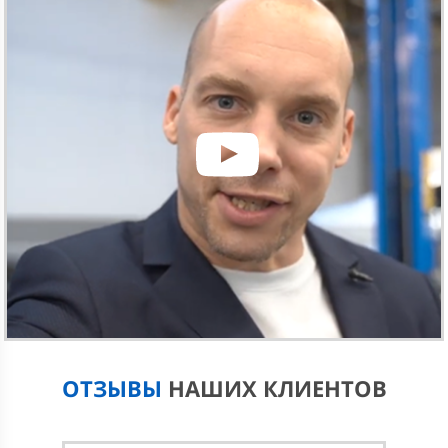
Обращайтесь к нам, если нужно помыть радиатор
(теплообменник):
Системы охлаждения двигателя.
Кондиционера.
Автоматической коробки передач.
Мойка радиатора в 2BRO-SERVICE выполняется со
снятием. Только такой подход позволяет выполнить
работу качественно и избавиться от всех загрязнений.
ПОЧЕМУ НУЖНО СНИМАТЬ
РАДИАТОР
На большинстве современных автомобилей (и Форд в
том числе) радиатор охлаждения двигателя находится
за теплообменником кондиционера. Чтобы его
качественно почистить и помыть снаружи, без
демонтажа не обойтись. Это касается и
ОТЗЫВЫ
НАШИХ КЛИЕНТОВ
теплообменников других систем (автоматической
коробки, кондиционера). Чтобы удалить всю грязь,
элемент потребуется предварительно замочить на 20-