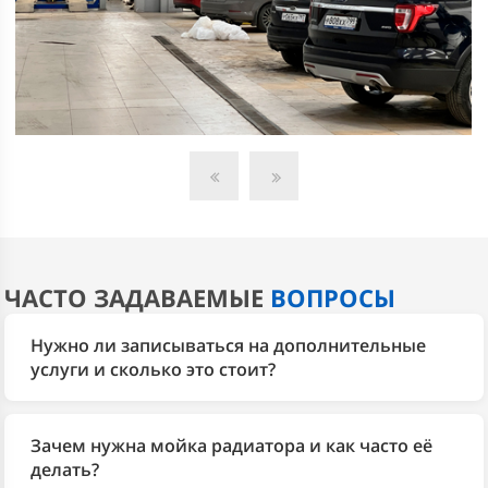
жидкости автомобиля. Для большинства моделей Ford
регламентом рекомендовано менять ее через каждые
150000 пробега. Эту услугу также можно заказать в
нашем
сервисе
.
ЧАСТО ЗАДАВАЕМЫЕ
ВОПРОСЫ
Нужно ли записываться на дополнительные
услуги и сколько это стоит?
Рекомендуем записаться заранее по телефону или
через форму на сайте. Стоимость зависит от услуги
Зачем нужна мойка радиатора и как часто её
и модели — актуальные цены смотрите в прайсе на
делать?