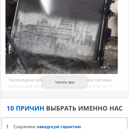
Теплоотдача забитого снаружи радиатора системы
Читать все
охлаждения автомобиля снижается примерно на 10-
20%. Это может показаться немного. Но давайте
посчитаем. Рабочая температура антифриза
составляет примерно 100°C. Уже при 108-110 градусах
10 ПРИЧИН
ВЫБРАТЬ ИМЕННО НАС
(в зависимости от марки ОЖ и состояния системы
охлаждения) он начинает закипать. Теперь возьмите
те самые 10-20% от 100°C и прибавьте их к
1
Сохраняем
заводскую гарантию