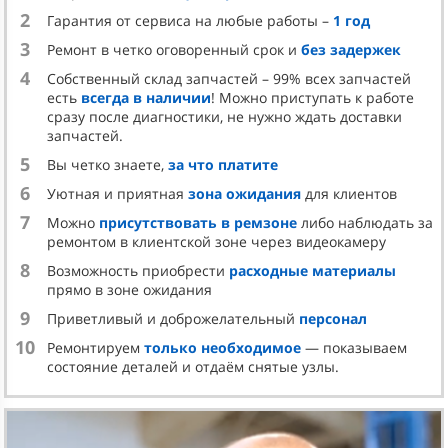
нормальному значению…
2
Гарантия от сервиса на любые работы –
1 год
Видно, что забитый радиатор – путь к «закипанию»
3
Ремонт в четко оговоренный срок и
без задержек
движка и дорогостоящему ремонту. Факторов,
4
Собственный склад запчастей – 99% всех запчастей
способствующих загрязнению радиатора, немало.
есть
всегда в наличии
! Можно приступать к работе
Среди них пух от цветущих деревьев, насекомые,
сразу после диагностики, не нужно ждать доставки
попадающие в соты при движении авто, дорожные
запчастей.
реагенты, технические жидкости авто, почки деревьев,
5
Вы четко знаете,
за что платите
частицы пыли из-под встречных и попутных авто и пр.
6
Уютная и приятная
зона ожидания
для клиентов
Поэтому пренебрегать такой процедурой, как
7
Можно
присутствовать в ремзоне
либо наблюдать за
промывка радиатора автомобиля, не стоит. И делать
ремонтом в клиентской зоне через видеокамеру
это нужно обязательно со снятием. Такую услугу вы
можете заказать в 2BRO-SERVICE.
8
Возможность приобрести
расходные материалы
прямо в зоне ожидания
Стоимость – от 7500 рублей, в зависимости от модели
9
Приветливый и доброжелательный
персонал
автомобиля.
10
Ремонтируем
только необходимое
— показываем
ПРАВИЛЬНАЯ МОЙКА
состояние деталей и отдаём снятые узлы.
РАДИАТОРОВ АВТОМОБИЛЯ С
ГАРАНТИЕЙ