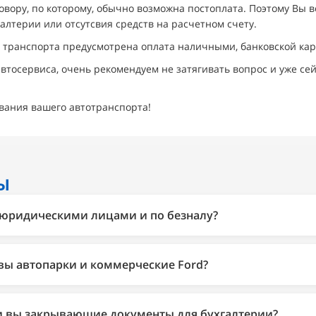
вору, по которому, обычно возможна постоплата. Поэтому Вы в
алтерии или отсутсвия средств на расчетном счету.
 транспорта предусмотрена оплата наличными, банковской кар
втосервиса, очень рекомендуем не затягивать вопрос и уже се
ивания вашего автотранспорта!
Ы
с юридическими лицами и по безналу?
o работает с юридическими лицами. Оплата по безналичном
з НДС — по выбору организации.
вы автопарки и коммерческие Ford?
корпоративные автопарки на легковых моделях Ford, с опла
алению, не обслуживаем — он не проходит по высоте при по
и вы закрывающие документы для бухгалтерии?