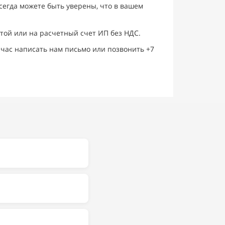
сегда можете быть уверены, что в вашем
той или на расчетный счет ИП без НДС.
йчас написать нам письмо или позвонить +7
у расчёту возможна
той по безналу.
дъёме на подъёмник.