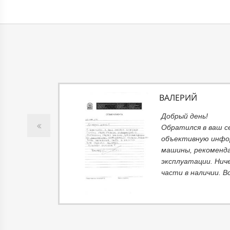
ВАЛЕРИЙ
т
Добрый день!
ний не
Обратился в ваш с
вполне
объективную инфо
ть
машины, рекоменда
 В
эксплуатации. Нич
части в наличии. В