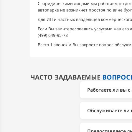
С юридическими лицами мы работаем по дого
автопарке не возникнет простоя по вине бухг
Для ИП и частных владельцев коммерческого
Если Вы заинтересовались услугами нашего а
(499) 649-95-78
Всего 1 звонок и Вы закроете вопрос обслуж
ЧАСТО ЗАДАВАЕМЫЕ
ВОПРОС
Работаете ли вы 
Да, автосервис 2Br
как с НДС, так и бе
Обслуживаете ли 
Да, мы обслуживаем 
Ford Transit, к сож
Предоставляете л