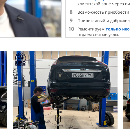
клиентской зоне через в
8
Возможность приобрест
9
Приветливый и доброже
10
Ремонтируем
только не
отдаём снятые узлы.