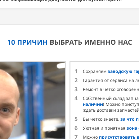
ридическими лицами мы оформляем полный пакет документо
енных работ и счёт. Оплата возможна с НДС или без НДС.
10 ПРИЧИН
ВЫБРАТЬ ИМЕННО НАС
1
Сохраняем
заводскую г
2
Гарантия от сервиса на 
3
Ремонт в четко оговорен
4
Собственный склад запча
наличии
! Можно приступ
ждать доставки запчастей
5
Вы четко знаете,
за что 
6
Уютная и приятная
зона
7
Можно
присутствовать 