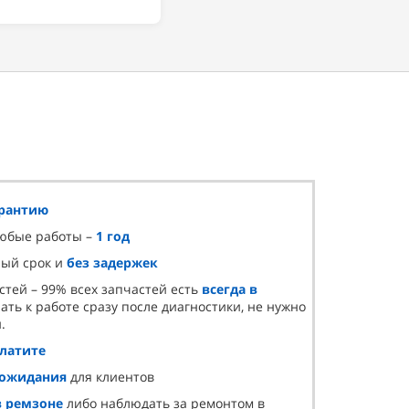
в для бухгалтерии:
арантию
любые работы –
1 год
ный срок и
без задержек
стей – 99% всех запчастей есть
всегда в
ать к работе сразу после диагностики, не нужно
.
платите
 ожидания
для клиентов
в ремзоне
либо наблюдать за ремонтом в