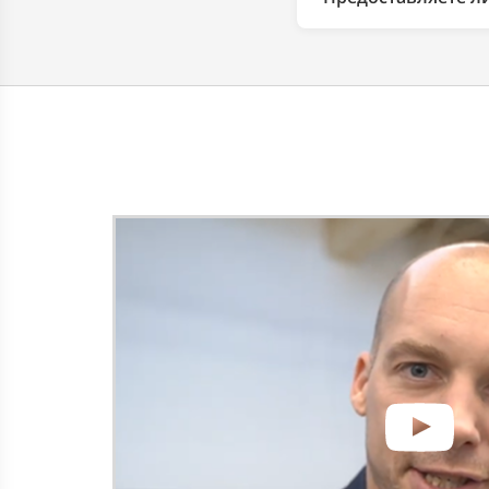
Да. При работе с ю
договор, акт выполн