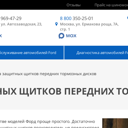
Отзывы
Прайс на шиномо
969-47-29
8 800
350-25-01
 ул. Автозаводская, 23,
Москва, ул. Ермакова роща, 7А,
стр. 1
бслуживание автомобилей Ford
Диагностика автомобилей F
а защитных щитков передних тормозных дисков
НЫХ ЩИТКОВ ПЕРЕДНИХ Т
тве моделей Форд проще простого. Достаточно
 защитных щитков производитель не предусмотрел.