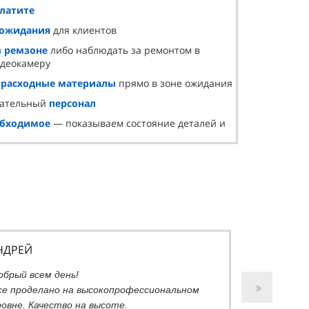
платите
 ожидания
для клиентов
в ремзоне
либо наблюдать за ремонтом в
идеокамеру
и
расходные материалы
прямо в зоне ожидания
лательный
персонал
обходимое
— показываем состояние деталей и
НДРЕЙ
обрый всем день!
се проделано на высокопрофессиональном
ровне. Качество на высоте.