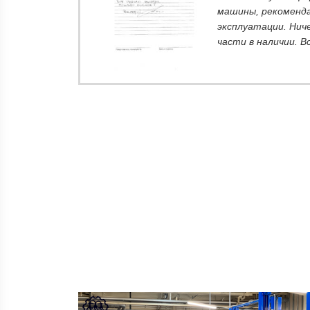
ть
машины, рекоменда
 В
эксплуатации. Нич
части в наличии. В