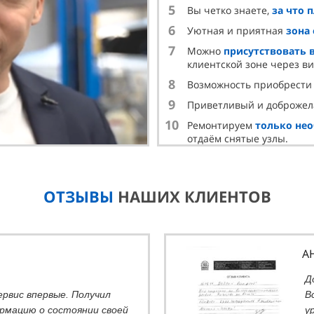
5
Вы четко знаете,
за что 
6
Уютная и приятная
зона
7
Можно
присутствовать 
клиентской зоне через в
8
Возможность приобрест
9
Приветливый и доброже
10
Ремонтируем
только не
отдаём снятые узлы.
ОТЗЫВЫ
НАШИХ КЛИЕНТОВ
А
Д
ервис впервые. Получил
В
рмацию о состоянии своей
у