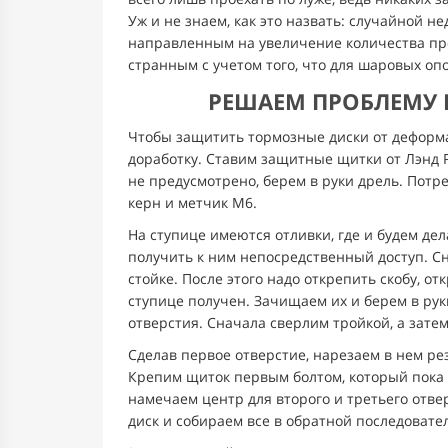
Уж и не знаем, как это назвать: случайной 
направленным на увеличение количества про
странным с учетом того, что для шаровых о
РЕШАЕМ ПРОБЛЕМУ 
Чтобы защитить тормозные диски от деформ
доработку. Ставим защитные щитки от Лэнд Р
не предусмотрено, берем в руки дрель. Потре
керн и метчик М6.
На ступице имеются отливки, где и будем дела
получить к ним непосредственный доступ. С
стойке. После этого надо открепить скобу, отк
ступице получен. Зачищаем их и берем в руки
отверстия. Сначала сверлим тройкой, а затем
Сделав первое отверстие, нарезаем в нем р
Крепим щиток первым болтом, который пока 
намечаем центр для второго и третьего отвер
диск и собираем все в обратной последовате