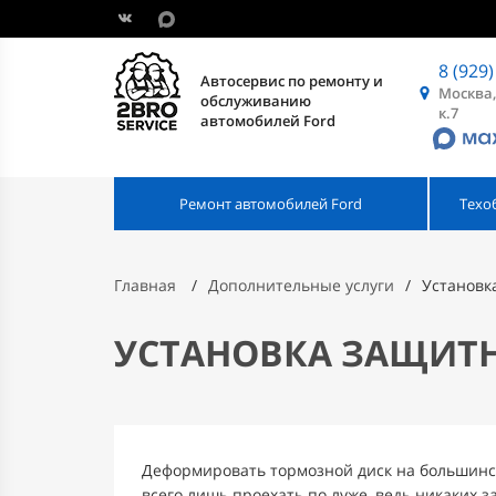
8 (929)
Автосервис по ремонту и
Москва,
обслуживанию
к.7
автомобилей Ford
Ремонт автомобилей Ford
Техо
Главная
Дополнительные услуги
Установк
УСТАНОВКА ЗАЩИТ
Деформировать тормозной диск на большинс
всего лишь проехать по луже, ведь никаких