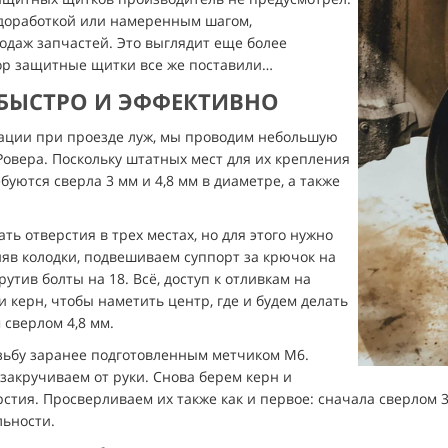
недоработкой или намеренным шагом,
даж запчастей. Это выглядит еще более
пор защитные щитки все же поставили…
БЫСТРО И ЭФФЕКТИВНО
ации при проезде луж, мы проводим небольшую
овера. Поскольку штатных мест для их крепления
буются сверла 3 мм и 4,8 мм в диаметре, а также
ть отверстия в трех местах, но для этого нужно
няв колодки, подвешиваем суппорт за крючок на
рутив болты на 18. Всё, доступ к отливкам на
 керн, чтобы наметить центр, где и будем делать
 сверлом 4,8 мм.
езьбу заранее подготовленным метчиком М6.
закручиваем от руки. Снова берем керн и
стия. Просверливаем их также как и первое: сначала сверлом 3
льности.