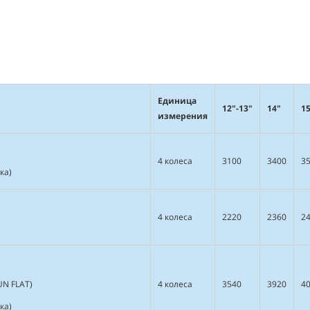
Единица
12"-13"
14"
1
измерения
4 колеса
3100
3400
3
ка)
4 колеса
2220
2360
2
UN FLAT)
4 колеса
3540
3920
4
ка)