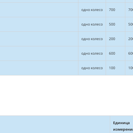
одно колесо
700
70
одно колесо
500
50
одно колесо
200
20
одно колесо
600
60
одно колесо
100
10
Единица
измерени