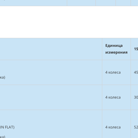
Единица
1
измерения
4 колеса
4
ка)
4 колеса
3
UN FLAT)
4 колеса
5
ка)