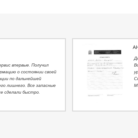
А
Д
ервис впервые. Получил
В
рмацию о состоянии своей
у
ции по дальнейшей
С
его лишнего. Все запасные
М
се сделали быстро.