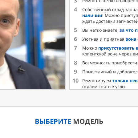
3
Ремонт в четко оговорен
4
Собственный склад запча
наличии
! Можно приступ
ждать доставки запчастей
5
Вы четко знаете,
за что 
6
Уютная и приятная
зона
7
Можно
присутствовать 
клиентской зоне через в
8
Возможность приобрест
9
Приветливый и доброже
10
Ремонтируем
только не
отдаём снятые узлы.
ВЫБЕРИТЕ
МОДЕЛЬ