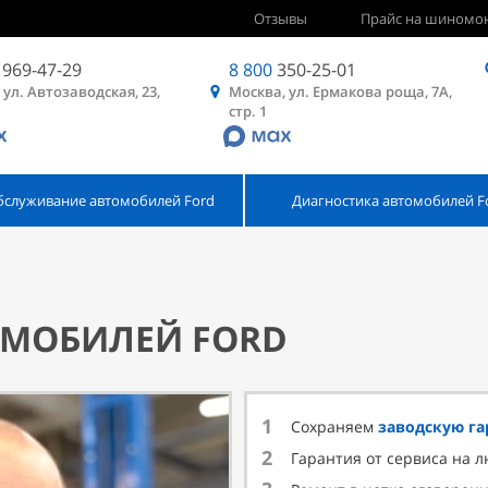
Отзывы
Прайс на шиномо
969-47-29
8 800
350-25-01
 ул. Автозаводская, 23,
Москва, ул. Ермакова роща, 7А,
стр. 1
бслуживание автомобилей Ford
Диагностика автомобилей F
ОМОБИЛЕЙ FORD
1
Сохраняем
заводскую г
2
Гарантия от сервиса на 