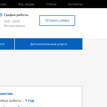
нтаж
Юр. лицам
Статьи
Контакты
График работы
Оставить заявку
9:00 - 20:00
Без выходных
ord
Дополнительные услуги
арантию
любые работы –
1 год