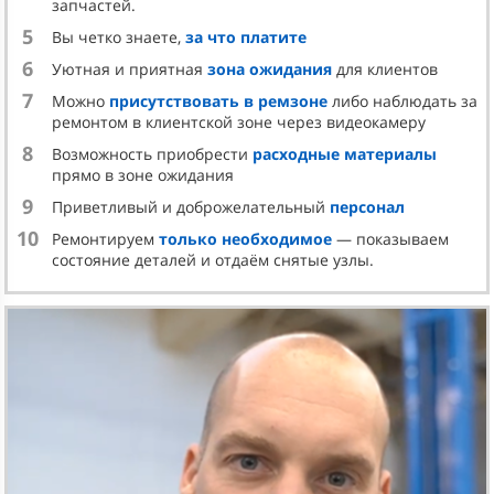
запчастей.
Если во время движения вашего Форда на его
5
Вы четко знаете,
за что платите
приборной панели зажегся индикатор АBS, это
6
Уютная и приятная
зона ожидания
для клиентов
означает, что система вышла из строя. Ездить на таком
7
автомобиле возможно. Однако если потребуется
Можно
присутствовать в ремзоне
либо наблюдать за
ремонтом в клиентской зоне через видеокамеру
экстренная блокировка колес, водителю придется
приложить значительные усилия при нажатии на
8
Возможность приобрести
расходные материалы
тормозную педаль. Чтобы избежать проблем, лучше
прямо в зоне ожидания
вовремя заказать ремонт АБС Форд. К счастью, обычно
9
Приветливый и доброжелательный
персонал
антиблокировочная система подлежит
10
Ремонтируем
только необходимое
— показываем
восстановлению, и
ремонт
обходится недорого.
состояние деталей и отдаём снятые узлы.
ПРЕИМУЩЕСТВА 2BRO
Компания
2BRO-SERVICE
предлагает услугу ремонта
блока АБС Форд.
К нам обращаются, так как:
воспользовавшись услугами 2BRO-SERVICE клиент
не теряет заводскую гарантию;
ремонт блоков АБС осуществляется в сжатые сроки,
особенно если подъехать к нам в будни в дневные