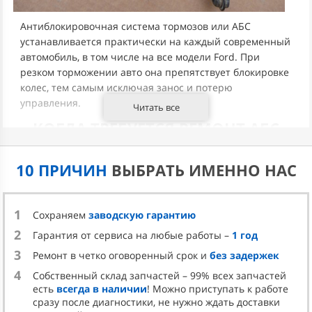
Антиблокировочная система тормозов или АБС
устанавливается практически на каждый современный
автомобиль, в том числе на все модели Ford. При
резком торможении авто она препятствует блокировке
колес, тем самым исключая занос и потерю
управления.
Читать все
КОГДА ТРЕБУЕТСЯ РЕМОНТ АБС
Основными причинами неисправностей ABS
10 ПРИЧИН
ВЫБРАТЬ ИМЕННО НАС
являются:
эксплуатация в сложных погодных и/или
экологических условиях;
1
Сохраняем
заводскую гарантию
попадание внутрь блока антиблокировочной
2
системы дождевой воды и любых других жидкостей;
Гарантия от сервиса на любые работы –
1 год
разгерметизации блока АБС;
3
Ремонт в четко оговоренный срок и
без задержек
замыкание электрической цепи;
4
Собственный склад запчастей – 99% всех запчастей
есть
всегда в наличии
! Можно приступать к работе
механические повреждения;
сразу после диагностики, не нужно ждать доставки
процессы окисления под воздействием влаги.