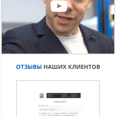
часы, когда нет очередей;
у 2BRO есть собственный склад запчастей, на
котором всегда найдутся нужные комплектующие
для различных моделей Ford;
на ремонт кузова, ходовой части автомобиля и
любые другие работы выдается гарантия сроком на
1 год;
Убедитесь, что у нас невысокие цены и работают
специалисты, которые произведут устранение
неполадок блока АБС качественно и без лишних затрат
для вашего бюджета.
ОТЗЫВЫ
НАШИХ КЛИЕНТОВ