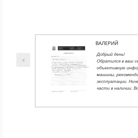
ВАЛЕРИЙ
т
Добрый день!
ний не
Обратился в ваш с
вполне
объективную инфо
ть
машины, рекоменда
 В
эксплуатации. Нич
части в наличии. В