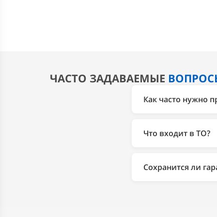
ЧАСТО ЗАДАВАЕМЫЕ
ВОПРОС
Как часто нужно п
Плановое ТО Ford вы
раньше. Точный регл
Что входит в ТО?
Замена масла и фил
подвески, уровня жи
Сохранится ли гар
ТО и комплектации.
Работы сертифициро
дешевле, чем у дил
прайсе на странице 