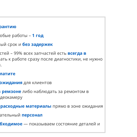
арантию
любые работы –
1 год
ный срок и
без задержек
стей – 99% всех запчастей есть
всегда в
ать к работе сразу после диагностики, не нужно
.
платите
 ожидания
для клиентов
в ремзоне
либо наблюдать за ремонтом в
идеокамеру
и
расходные материалы
прямо в зоне ожидания
лательный
персонал
обходимое
— показываем состояние деталей и