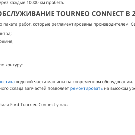
рез каждые 10000 км пробега.
ОБСЛУЖИВАНИЕ TOURNEO CONNECT В 
го пакета работ, которые регламентированы производителем. С
льтра;
ремня;
по контуру;
ностика
ходовой части машины на современном оборудовании. 
ного склада запчастей позволяет
ремонтировать
на высоком уро
ля Ford Tourneo Connect у нас: