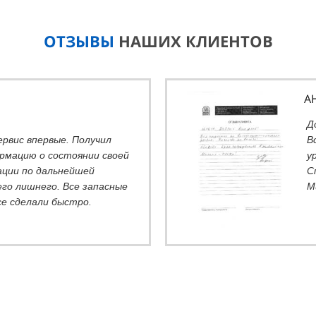
ОТЗЫВЫ
НАШИХ КЛИЕНТОВ
А
Д
ервис впервые. Получил
В
рмацию о состоянии своей
у
ции по дальнейшей
С
его лишнего. Все запасные
М
се сделали быстро.