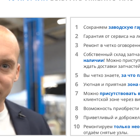
1
Сохраняем
заводскую г
2
Гарантия от сервиса на 
3
Ремонт в четко оговорен
4
Собственный склад запча
наличии
! Можно приступ
ждать доставки запчастей
5
Вы четко знаете,
за что 
6
Уютная и приятная
зона
7
Можно
присутствовать 
клиентской зоне через в
8
Возможность приобрест
9
Приветливый и доброже
10
Ремонтируем
только не
отдаём снятые узлы.