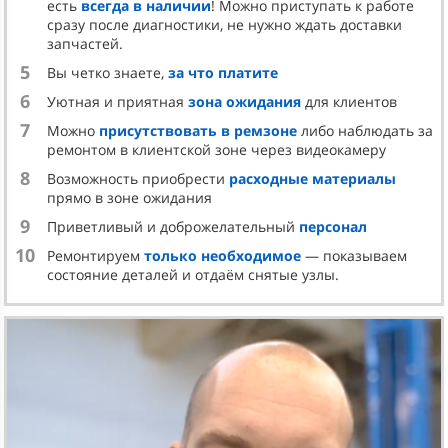
есть
всегда в наличии
! Можно приступать к работе
Возникшие с двигателем проблемы и износ движка
сразу после диагностики, не нужно ждать доставки
определяют по следующим признакам:
запчастей.
Трудности с запуском и разгоном автомобиля.
5
Вы четко знаете,
за что платите
Неисправность появляется из-за износа ЦПГ,
падения компрессии, закоксовывания выпускного
6
Уютная и приятная
зона ожидания
для клиентов
тракта.
7
Можно
присутствовать в ремзоне
либо наблюдать за
Высокий расход масла. Основная причина -
ремонтом в клиентской зоне через видеокамеру
изношенность поршневой группы мотора.
8
Возможность приобрести
расходные материалы
Падение давления масла. Причиной может быть
прямо в зоне ожидания
засорение масляных каналов или фильтра,
9
неисправность масляного насоса или
Приветливый и доброжелательный
персонал
редукционного клапана, попадание антифриза в
10
Ремонтируем
только необходимое
— показываем
масло.
состояние деталей и отдаём снятые узлы.
Низкая компрессия. Отклонение от заданных
производителем параметров давления в камере
сгорания приводит к сбоям в работе мотора,
падению мощности, троению.
Неровный холостой ход. Причина в значительной
разнице в степени сжатия в цилиндрах или износе
подшипников движка.
Возросший расход топлива. Основная причина -