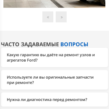
ЧАСТО ЗАДАВАЕМЫЕ
ВОПРОСЫ
Какую гарантию вы даёте на ремонт узлов и
агрегатов Ford?
На все выполненные работы автосервис 2Bro даёт
гарантию 1 год. Мы используем собственный склад
Используете ли вы оригинальные запчасти
запчастей Ford и оригинальные детали, поэтому
при ремонте?
отвечаем за результат. Заводская гарантия на
Да, у 2Bro собственный склад запчастей для Ford. По
автомобиль при этом сохраняется.
запросу подбираем оригинальные детали или
Нужна ли диагностика перед ремонтом?
качественные аналоги — выбор согласовываем с