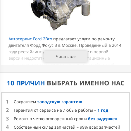
Автосервис Ford 2Bro
предлагает услуги по ремонту
двигателя Форд Фокус 3 в Москве. Проведенный в 2014
году рестайлинг устранил допущенные в первой
Читать все
версии недостатки. Отличные эксплуатационные
характеристики подвески, надежность, комфортный
салон, эргономичность и умеренный расход топлива
сделали автомобиль очень популярным. Покупатели
10 ПРИЧИН
ВЫБРАТЬ ИМЕННО НАС
также оценили качество покраски кузова, когда даже в
местах сколов краски ржавчина длительное время не
появляется. При поломках Ford Focus 3 рекомендуем
1
Сохраняем
заводскую гарантию
обратиться в наш специализированный автосервис.
2
Гарантия от сервиса на любые работы –
1 год
ПРИЗНАКИ И ПРИЧИНЫ
3
Ремонт в четко оговоренный срок и
без задержек
НЕИСПРАВНОСТЕЙ
4
Собственный склад запчастей – 99% всех запчастей