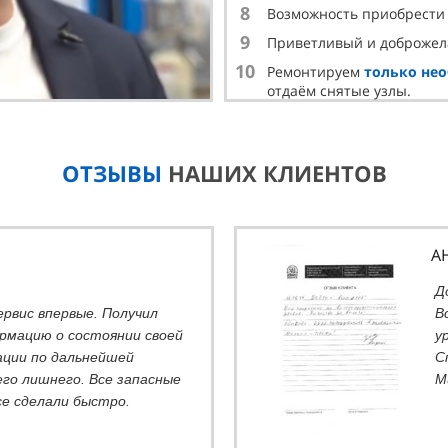
8
Возможность приобрест
9
Приветливый и доброже
10
Ремонтируем
только не
отдаём снятые узлы.
ОТЗЫВЫ
НАШИХ КЛИЕНТОВ
А
Д
ервис впервые. Получил
В
рмацию о состоянии своей
у
ции по дальнейшей
С
его лишнего. Все запасные
М
се сделали быстро.