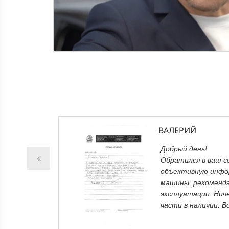
ВАЛЕРИЙ
т
Добрый день!
ний не
Обратился в ваш с
вполне
объективную инфо
ть
машины, рекоменда
 В
эксплуатации. Нич
части в наличии. В