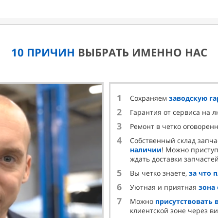
10 ПРИЧИН
ВЫБРАТЬ ИМЕННО НАС
1
Сохраняем
заводскую г
2
Гарантия от сервиса на 
3
Ремонт в четко оговорен
4
Собственный склад запча
наличии
! Можно приступ
ждать доставки запчастей
5
Вы четко знаете,
за что 
6
Уютная и приятная
зона
7
Можно
присутствовать 
клиентской зоне через в