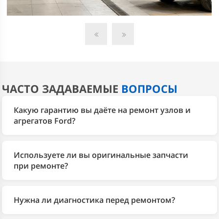
ЧАСТО ЗАДАВАЕМЫЕ
ВОПРОСЫ
Какую гарантию вы даёте на ремонт узлов и
агрегатов Ford?
На все выполненные работы автосервис 2Bro даёт
гарантию 1 год. Мы используем собственный склад
Используете ли вы оригинальные запчасти
запчастей Ford и оригинальные детали, поэтому
при ремонте?
отвечаем за результат. Заводская гарантия на
Да, у 2Bro собственный склад запчастей для Ford. По
автомобиль при этом сохраняется.
запросу подбираем оригинальные детали или
Нужна ли диагностика перед ремонтом?
качественные аналоги — выбор согласовываем с