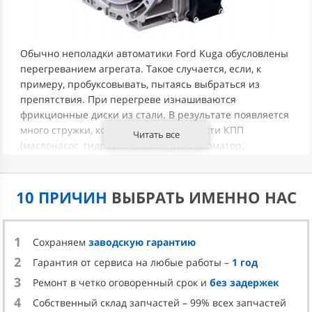
Обычно неполадки автоматики Ford Kuga обусловлены
перегреванием агрегата. Такое случается, если, к
примеру, пробуксовывать, пытаясь выбраться из
препятствия. При перегреве изнашиваются
фрикционные диски из стали. В результате появляется
много стружки, которая попадает в части КПП
Читать все
(маслонасос, гидравлический трансформатор,
соленоидные элементы). Из-за этого они интенсивно
изнашиваются.
10 ПРИЧИН
ВЫБРАТЬ ИМЕННО НАС
КОГДА НУЖЕН РЕМОНТ АКПП
ФОРД КУГА
1
Сохраняем
заводскую гарантию
Ремонтировать КПП необходимо при обнаружении
2
Гарантия от сервиса на любые работы –
1 год
следующих признаков неполадок:
3
Ремонт в четко оговоренный срок и
без задержек
толчки, удары при смене передач;
4
шум, удары при переводе переключателя из
Собственный склад запчастей – 99% всех запчастей