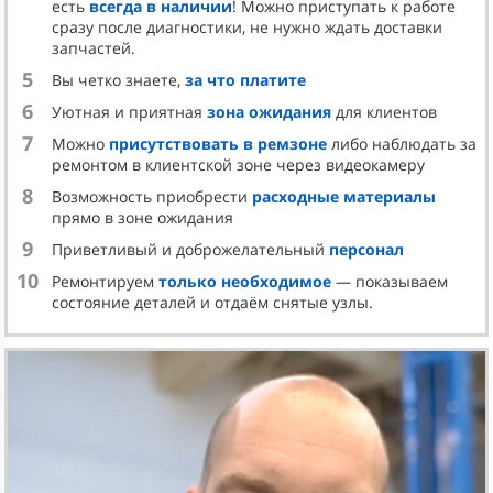
позиции R в D;
есть
всегда в наличии
! Можно приступать к работе
сразу после диагностики, не нужно ждать доставки
активация сигнальной лампы на приборной
запчастей.
панели;
5
Вы четко знаете,
за что платите
пробуксовка, неправильная смена передач либо
невозможность выполнить их переключение.
6
Уютная и приятная
зона ожидания
для клиентов
Также к признакам неполадок относят сторонние
7
Можно
присутствовать в ремзоне
либо наблюдать за
шумы, вибрационные колебания, треск в КПП.
ремонтом в клиентской зоне через видеокамеру
8
КАК ПРОХОДЯТ РАБОТЫ ПО
Возможность приобрести
расходные материалы
прямо в зоне ожидания
РЕМОНТУ
9
Приветливый и доброжелательный
персонал
Специалисты выполняют ремонт АКПП так:
10
Ремонтируем
только необходимое
— показываем
состояние деталей и отдаём снятые узлы.
Диагностируют, расшифровывают ошибки.
Демонтируют автоматику.
Разбирают, дефектуют запчасти.
Проверяют соленоидные элементы на стенде,
выбраковывают нерабочие детали.
Чистят, промывают, продувают гидроплиту.
Ставят ремонтную втулку, если износилось место
посадки для подшипникового элемента