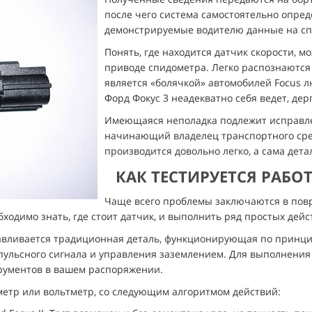
после чего система самостоятельно опреде
демонстрируемые водителю данные на спи
Понять, где находится датчик скорости, м
приводе спидометра. Легко распознаются 
является «болячкой» автомобилей Focus л
Форд Фокус 3 неадекватно себя ведет, дер
Имеющаяся неполадка подлежит исправле
начинающий владелец транспортного сред
производится довольно легко, а сама дета
КАК ТЕСТИРУЕТСЯ РАБ
Чаще всего проблемы заключаются в пов
ходимо знать, где стоит датчик, и выполнить ряд простых дейс
навливается традиционная деталь, функционирующая по принци
пульсного сигнала и управления заземлением. Для выполнения
рументов в вашем распоряжении.
метр или вольтметр, со следующим алгоритмом действий: