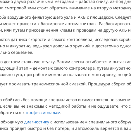
 можно двумя различными методами – работая снизу, из-под дн
ли смотровой ямы стоит обратить внимание на вторую методику
ба воздушного фильтрующего узла и АКБ с площадкой. Следуе
еи может привести к блокировке автомагнитолы. Разблокирова
и, или путем присоединения клемм к проводам на другую АКБ ил
тов датчика скорости и самого контроллера, исследовав короб
но и аккуратно, ведь узел довольно хрупкий, и достаточно одн
льно серьезнее.
о достаем стальную втулку. Зажим слегка отгибается и вытаскив
ледующий этап – демонтаж самого контроллера, путем аккуратно
ольно туго, при работе можно использовать монтировку, но дей
дует промазать трансмиссионной смазкой. Процедура сборки о
 обойтись без помощи специалистов и самостоятельно заменит
е, если вы не знакомы с методикой работы и не ощущаете, что
обратиться к
профессионалам
.
необходимую
диагностику
с использованием специального обору
чика пройдет быстро и без потерь, и автомобиль вернется в 