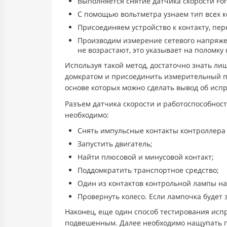
Выполняется снятие датчика скорости Ford
С помощью вольтметра узнаем тип всех к
Присоединяем устройство к контакту, пе
Производим измерение сетевого напряжен
не возрастают, это указывает на поломку
Используя такой метод, достаточно знать л
домкратом и присоединить измерительный п
основе которых можно сделать вывод об испр
Разъем датчика скорости и работоспособност
необходимо:
Снять импульсные контакты контроллера 
Запустить двигатель;
Найти плюсовой и минусовой контакт;
Поддомкратить транспортное средство;
Один из контактов контрольной лампы на
Провернуть колесо. Если лампочка будет 
Наконец, еще один способ тестирования испр
подвешенным. Далее необходимо нащупать па