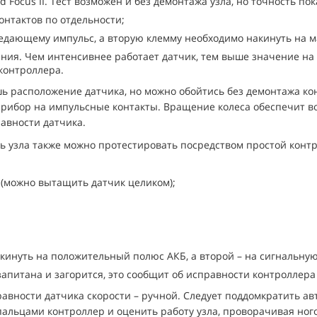
 Focus II. Тест возможен и без демонтажа узла, но точность по
онтактов по отдельности;
редающему импульс, а вторую клемму необходимо накинуть на м
ия. Чем интенсивнее работает датчик, тем выше значение на 
 контроллера.
ишь расположение датчика, но можно обойтись без демонтажа к
рибор на импульсные контакты. Вращение колеса обеспечит в
авности датчика.
ь узла также можно протестировать посредством простой контр
(можно вытащить датчик целиком);
кинуть на положительный полюс АКБ, а второй – на сигнальную
запитана и загорится, это сообщит об исправности контроллера
авности датчика скорости – ручной. Следует поддомкратить авт
льцами контроллер и оценить работу узла, проворачивая ного