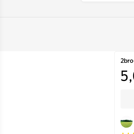
Да. Работы сертифи
(дилерскую) гаранти