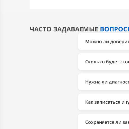
ЧАСТО ЗАДАВАЕМЫЕ
ВОПРОС
Можно ли доверить
Да. 2Bro более 10 л
диагностики до ремо
Сколько будет сто
1 год, заводская га
Стоимость зависит о
соответствующем раз
Нужна ли диагнос
Да. Диагностика пом
менять исправные д
Как записаться и 
точный результат да
Записаться можно по
(Автозаводская), либ
Сохраняется ли за
Автозаводская, 23, 