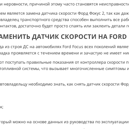
 и неровности, причиной этому часто становятся неисправност
 является замена датчика скорости Форд Фокус 2, так как да
 владелец транспортного средства способен выполнить все раб
нтактов, достаточно будет просто спаять или заклеить детали 
АМЕНИТЬ ДАТЧИК СКОРОСТИ НА FORD
из строя ДС на автомобилях Ford Focus всех поколений являе
ладка проявляется с течением времени и зачастую не имеет ни
т поступать правильные показания от контроллера скорости п
 топливной системы, что вызывает многочисленные симптомы 
овладельцу необходимо знать, как снять датчик скорости Фор
к;
торый можно на основе данных из руководства по эксплуатации