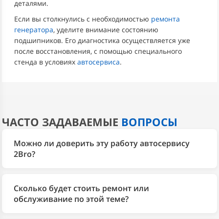
деталями.
Если вы столкнулись с необходимостью
ремонта
генератора
, уделите внимание состоянию
подшипников. Его диагностика осуществляется уже
после восстановления, с помощью специального
стенда в условиях
автосервиса
.
ЧАСТО ЗАДАВАЕМЫЕ
ВОПРОСЫ
Можно ли доверить эту работу автосервису
2Bro?
Да. 2Bro более 10 лет занимается только
автомобилями Ford и выполняет весь спектр работ
Сколько будет стоить ремонт или
— от диагностики до ремонта двигателя, АКПП,
обслуживание по этой теме?
подвески и электрики. На все работы действует
Стоимость зависит от модели и состояния узла.