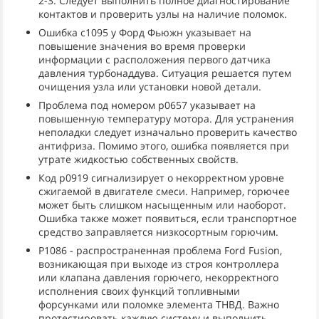
2-3. Следует выполнить полное диагностирование
контактов и проверить узлы на наличие поломок.
Ошибка c1095 у Форд Фьюжн указывает на
повышение значения во время проверки
информации с расположения первого датчика
давления турбонаддува. Ситуация решается путем
очищения узла или установки новой детали.
Проблема под номером p0657 указывает на
повышенную температуру мотора. Для устранения
неполадки следует изначально проверить качество
антифриза. Помимо этого, ошибка появляется при
утрате жидкостью собственных свойств.
Код p0919 сигнализирует о некорректном уровне
сжигаемой в двигателе смеси. Например, горючее
может быть слишком насыщенным или наоборот.
Ошибка также может появиться, если транспортное
средство заправляется низкосортным горючим.
P1086 - распространенная проблема Ford Fusion,
возникающая при выходе из строя контроллера
или клапана давления горючего, некорректного
исполнения своих функций топливными
форсунками или поломке элемента ТНВД. Важно
протестировать каждую систему и выполнить