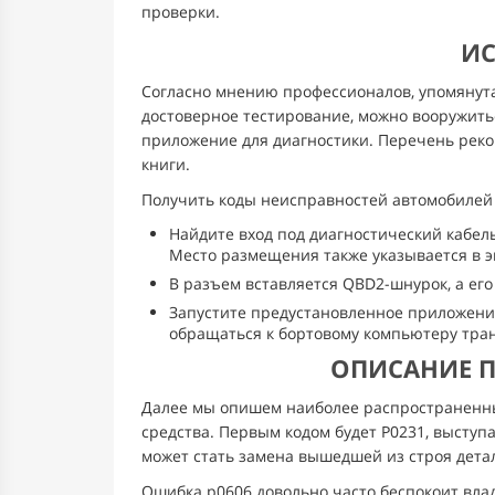
проверки.
ИС
Согласно мнению профессионалов, упомянут
достоверное тестирование, можно вооружить
приложение для диагностики. Перечень рек
книги.
Получить коды неисправностей автомобилей 
Найдите вход под диагностический кабель
Место размещения также указывается в 
В разъем вставляется QBD2-шнурок, а его
Запустите предустановленное приложение
обращаться к бортовому компьютеру тран
ОПИСАНИЕ 
Далее мы опишем наиболее распространенн
средства. Первым кодом будет P0231, выст
может стать замена вышедшей из строя дета
Ошибка p0606 довольно часто беспокоит влад