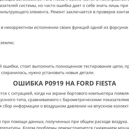
ателей системы, но часто ошибка дает о себе знать лишь при 
 фильтрующего элемента. Ремонт заключается в проверке контак
 в некорректном исполнении своих функций одной из форсунок
 землю;
й ошибки, стоит выполнить полноценное тестирование цепи, 
а сохранилась, нужно установить новые детали.
ОШИБКА P0919 НА FORD FIESTA
ся с ситуацией, когда на экране бортового компьютера появля
ускного типа, сравниваемого с барометрическими показателям
ся сбор информации о воздушном давлении на впускном коллект
 при помощи данных, полученных при общем расходе воздуха. 
емпературы. Кодом проблемы демонстрируется снижением мощно