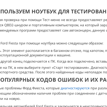
ПОЛЬЗУЕМ НОУТБУК ДЛЯ ТЕСТИРОВА
ая проверка при помощи Тест-меню не всегда предоставляет р
ся QBD2-шнуром и портативным компьютером, на который зара
омендуемых программ предоставляет сам автоконцерн, данную
Ford Fiesta при помощи ноутбука можно следующим образом:
. Этот элемент располагается в багажном отсеке, под капотом, 
эксплуатационной документации к машине.
 другой конец подключается к ПК. Когда все подключено, вставь
 на ПК, в нем выберите пункт «Старт тестирования». Диагност
спортного средства. После этого найденные коды неполадок по
ПОПУЛЯРНЫХ КОДОВ ОШИБОК И ИХ Р
ые проблемы Форд Фиеста, которые
диагностируются
при разли
упающим обозначением наличия проблем при соединении с дат
ли на новую.
ельцев автомобилей Ford Fiesta и заключается в неисправности