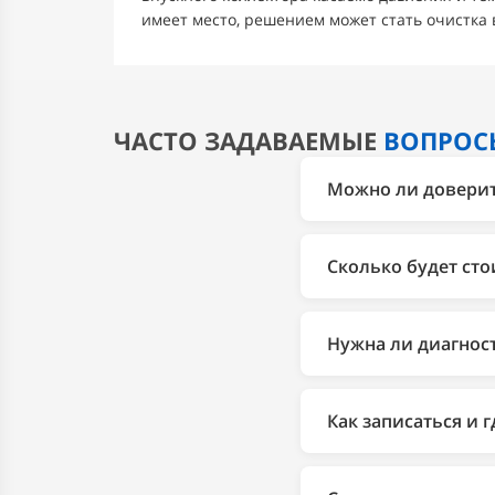
имеет место, решением может стать очистка 
ЧАСТО ЗАДАВАЕМЫЕ
ВОПРОС
Можно ли доверить
Да. 2Bro более 10 л
диагностики до ремо
Сколько будет сто
1 год, заводская га
Стоимость зависит о
соответствующем раз
Нужна ли диагнос
Да. Диагностика пом
менять исправные д
Как записаться и 
точный результат да
Записаться можно по
(Автозаводская), либ