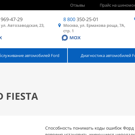
Отзывы
Прайс на шиномо
969-47-29
8 800
350-25-01
 ул. Автозаводская, 23,
Москва, ул. Ермакова роща, 7А,
стр. 1
бслуживание автомобилей Ford
Диагностика автомобилей F
 FIESTA
Способность понимать коды ошибок Форд 
вовремя установить имеющиеся неполадки