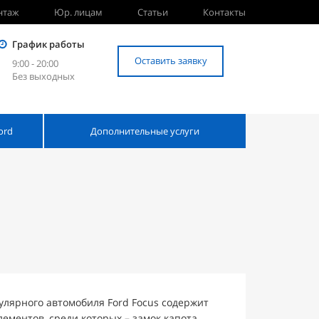
нтаж
Юр. лицам
Статьи
Контакты
График работы
Оставить заявку
9:00 - 20:00
Без выходных
ord
Дополнительные услуги
улярного автомобиля Ford Focus содержит
ементов, среди которых – замок капота.