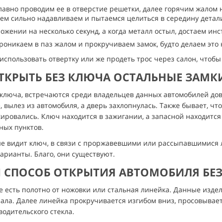
плавно проводим ее в отверстие решетки, далее горячим жалом
тем сильно надавливаем и пытаемся целиться в середину детал
жении на несколько секунд, а когда металл остыл, достаем инс
роникаем в паз жалом и прокручиваем замок, будто делаем это
 использовать отвертку или же продеть трос через салон, чтобы
КРЫТЬ БЕЗ КЛЮЧА ОСТАЛЬНЫЕ ЗАМКИ 
з ключа, встречаются среди владельцев данных автомобилей дов
 вылез из автомобиля, а дверь захлопнулась. Также бывает, чт
кировались. Ключ находится в зажигании, а запасной находится
ных пунктов.
 не видит ключ, в связи с проржавевшими или рассыпавшимися 
варианты. Благо, они существуют.
 СПОСОБ ОТКРЫТИЯ АВТОМОБИЛЯ БЕ
е есть полотно от ножовки или стальная линейка. Данные изде
ала. Далее линейка прокручивается изгибом вниз, просовывает
одительского стекла.