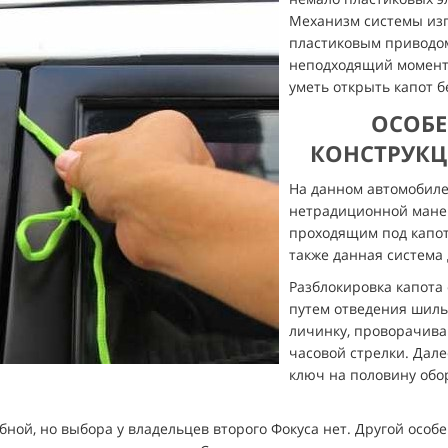
Механизм системы изг
пластиковым приводом
неподходящий момент.
уметь открыть капот б
ОСОБ
КОНСТРУКЦИ
На данном автомобиле
нетрадиционной манер
проходящим под капот
также данная система 
Разблокировка капота 
путем отведения шиль
личинку, проворачива
часовой стрелки. Дал
ключ на половину обор
бной, но выбора у владельцев второго Фокуса нет. Другой осо