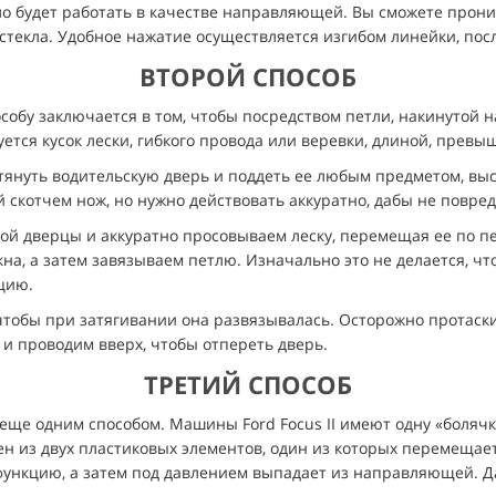
кло будет работать в качестве направляющей. Вы сможете прони
стекла. Удобное нажатие осуществляется изгибом линейки, посл
ВТОРОЙ СПОСОБ
особу заключается в том, чтобы посредством петли, накинутой н
уется кусок лески, гибкого провода или веревки, длиной, прев
оттянуть водительскую дверь и поддеть ее любым предметом, в
ый скотчем нож, но нужно действовать аккуратно, дабы не повр
ой дверцы и аккуратно просовываем леску, перемещая ее по пе
на, а затем завязываем петлю. Изначально это не делается, чт
цию.
 чтобы при затягивании она развязывалась. Осторожно протаски
и проводим вверх, чтобы отпереть дверь.
ТРЕТИЙ СПОСОБ
ще одним способом. Машины Ford Focus II имеют одну «болячку»
 из двух пластиковых элементов, один из которых перемещает
функцию, а затем под давлением выпадает из направляющей. Д