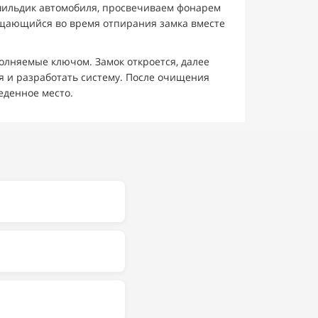
 шильдик автомобиля, просвечиваем фонарем
ащающийся во время отпирания замка вместе
полняемые ключом. Замок откроется, далее
ия и разработать систему. После очищения
веденное место.
пектр работ — от
действует гарантия
айсе в
ки.