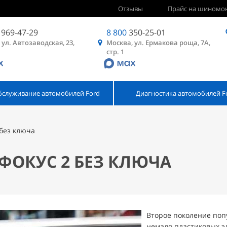
Отзывы
Прайс на шиномо
969-47-29
8 800
350-25-01
 ул. Автозаводская, 23,
Москва, ул. Ермакова роща, 7А,
стр. 1
бслуживание автомобилей Ford
Диагностика автомобилей F
 без ключа
ФОКУС 2 БЕЗ КЛЮЧА
Второе поколение поп
немало пластиковых эл