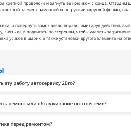
ра крепкой проволоки и загнуть ее крючком с конца. Отводим
м ответный элемент замочной конструкции округлой формы, вр
сики, и повернуть замок влево-вправо, имитируя действия, вы
, снять ее и подвигать по сторонам, чтобы удалить загрязнен
авки усиков в шарик, а также установки другого элемента на от
Ы
 эту работу автосервису 2Bro?
ет занимается только автомобилями Ford и выполняет весь с
нта двигателя, АКПП, подвески и электрики. На все работы 
ить ремонт или обслуживание по этой теме?
рантия на автомобиль сохраняется.
т модели и состояния узла. Актуальные цены смотрите в пр
деле услуг, а точную сумму мастер назовёт после диагности
тика перед ремонтом?