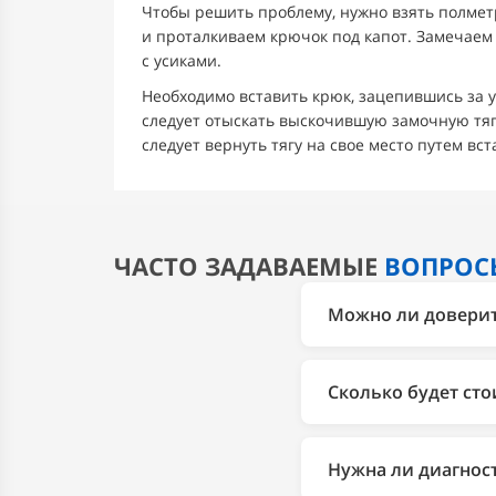
Чтобы решить проблему, нужно взять полмет
и проталкиваем крючок под капот. Замечае
с усиками.
Необходимо вставить крюк, зацепившись за у
следует отыскать выскочившую замочную тягу
следует вернуть тягу на свое место путем вст
ЧАСТО ЗАДАВАЕМЫЕ
ВОПРОС
Можно ли доверить
Да. 2Bro более 10 л
диагностики до ремо
Сколько будет сто
1 год, заводская га
Стоимость зависит о
соответствующем раз
Нужна ли диагнос