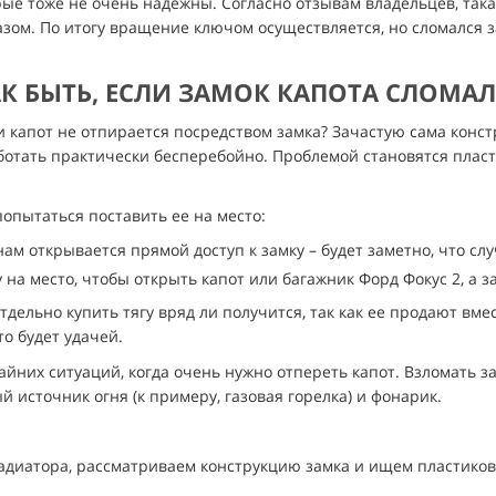
рые тоже не очень надежны. Согласно отзывам владельцев, така
пазом. По итогу вращение ключом осуществляется, но сломался 
К БЫТЬ, ЕСЛИ ЗАМОК КАПОТА СЛОМА
сли капот не отпирается посредством замка? Зачастую сама конс
ботать практически бесперебойно. Проблемой становятся пласт
попытаться поставить ее на место:
ам открывается прямой доступ к замку – будет заметно, что слу
 на место, чтобы открыть капот или багажник Форд Фокус 2, а 
тдельно купить тягу вряд ли получится, так как ее продают вмес
о будет удачей.
айних ситуаций, когда очень нужно отпереть капот. Взломать
й источник огня (к примеру, газовая горелка) и фонарик.
диатора, рассматриваем конструкцию замка и ищем пластиковы