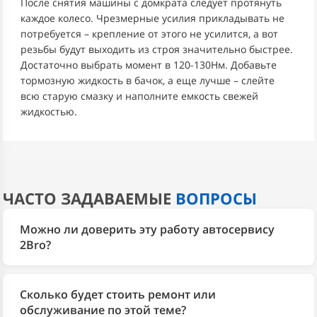
После снятия машины с домкрата следует протянуть
каждое колесо. Чрезмерные усилия прикладывать не
потребуется – крепление от этого не усилится, а вот
резьбы будут выходить из строя значительно быстрее.
Достаточно выбрать момент в 120-130Нм. Добавьте
тормозную жидкость в бачок, а еще лучше – слейте
всю старую смазку и наполните емкость свежей
жидкостью.
ЧАСТО ЗАДАВАЕМЫЕ
ВОПРОСЫ
Можно ли доверить эту работу автосервису
2Bro?
Да. 2Bro более 10 лет занимается только
автомобилями Ford и выполняет весь спектр работ
Сколько будет стоить ремонт или
— от диагностики до ремонта двигателя, АКПП,
обслуживание по этой теме?