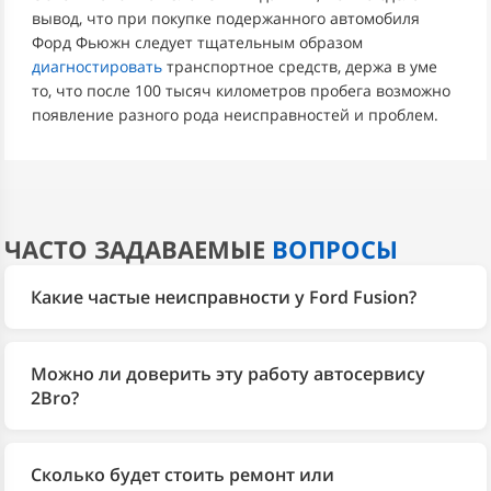
вывод, что при покупке подержанного автомобиля
Форд Фьюжн следует тщательным образом
диагностировать
транспортное средств, держа в уме
то, что после 100 тысяч километров пробега возможно
появление разного рода неисправностей и проблем.
ЧАСТО ЗАДАВАЕМЫЕ
ВОПРОСЫ
Какие частые неисправности у Ford Fusion?
У Ford Fusion слабые узлы — бензонасос, ремень
ГРМ, трубка ГУР, роботизированная коробка и
Можно ли доверить эту работу автосервису
бендикс стартера. Жёсткая подвеска чувствительна
2Bro?
к плохим дорогам. Эти проблемы устраняются в
Да. 2Bro более 10 лет занимается только
2Bro.
автомобилями Ford и выполняет весь спектр работ
Сколько будет стоить ремонт или