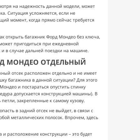
мотря на надежность данной модели, может
а. Ситуация усложняется, если не
щий момент, когда прямо сейчас требуется
как открыть багажник Форд Мондео без ключа,
 может пригодиться при ежедневной
к и в случае дальней поездки на машине.
РД МОНДЕО ОТДЕЛЬНЫЙ
ажный отсек расположен отдельно и не имеет
шку багажника в данной ситуации? Для этого
Мондео и постараться опустить спинку
едура допускается конструкцией машины). В
 петли, закрепленные к самому кузову.
асть в задний отсек не выйдет, в связи с
обой металлических полосок. Впрочем, здесь
 и расположение конструкции – это будет