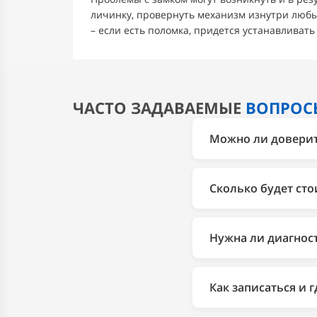
личинку, провернуть механизм изнутри любы
– если есть поломка, придется устанавливат
ЧАСТО ЗАДАВАЕМЫЕ
ВОПРОС
Можно ли доверить
Да. 2Bro более 10 л
диагностики до ремо
Сколько будет сто
1 год, заводская га
Стоимость зависит о
соответствующем раз
Нужна ли диагнос
Да. Диагностика пом
менять исправные д
Как записаться и 
точный результат да
Записаться можно по