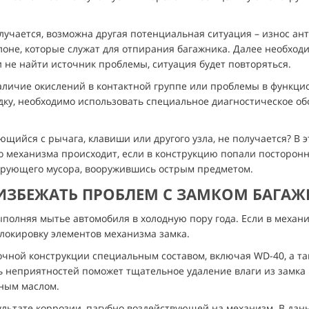
олучается, возможна другая потенциальная ситуация – износ ан
лоне, которые служат для отпирания багажника. Далее необход
и не найти источник проблемы, ситуация будет повторяться.
личие окислений в контактной группе или проблемы в функци
ку, необходимо использовать специальное диагностическое обо
ающийся с рычага, клавиши или другого узла, не получается? В 
 механизма происходит, если в конструкцию попали посторонни
ирующего мусора, вооружившись острым предметом.
ИЗБЕЖАТЬ ПРОБЛЕМ С ЗАМКОМ БАГА
полняя мытье автомобиля в холодную пору года. Если в механи
локировку элементов механизма замка.
очной конструкции специальным составом, включая WD-40, а та
ь неприятностей поможет тщательное удаление влаги из замка
ным маслом.
ультате коррозии, пагубно воздействующей на механизм. В дан