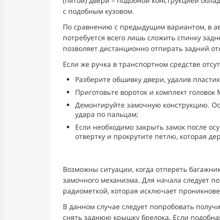
(пятой) двери – подобной конструкцией обла
с подобным кузовом.
По сравнению с предыдущим вариантом, в авт
потребуется всего лишь сложить спинку задн
позволяет дистанционно отпирать задний отс
Если же ручка в транспортном средстве отсут
Разберите обшивку двери, удалив пласти
Приготовьте вороток и комплект головок 
Демонтируйте замочную конструкцию. Осу
удара по пальцам;
Если необходимо закрыть замок после ос
отвертку и прокрутите петлю, которая де
Возможны ситуации, когда отпереть багажни
замочного механизма. Для начала следует п
радиометкой, которая исключает проникнове
В данном случае следует попробовать получ
снять заднюю крышку брелока. Если подобная