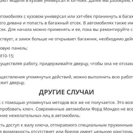
дают модели в кузове универсал и хэтчбек. Далее мы разберем,
омобилях с кузовом универсал или хэтчбек проникнуть в багаж
его дивана и попасть в багажный отсек. В автомобилях также и
ек. Для начала можно применять и ее, пока вы ремонтируйте с
ствует, а замок больше не открывает багажник, необходимо дейс
ковую панель;
М10-15;
ществляя работу, придерживайте дверцу, чтобы она не отскаки
уществления упомянутых действий, можно выполнить всю работу
ржит дверцу.
ДРУГИЕ СЛУЧАИ
к с помощью упомянутых методов все же не получается. Это в
опробовать ключ. Современные автомобили Форд Мондео не все
ние нежелательных лиц в автомобиль.
ить доступ к жалу ключа, отпираемого специальным пружинным 
 возможность отсутствует или брелок имеет цельную конструк