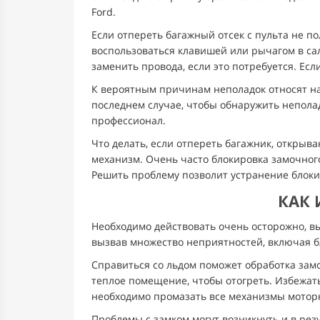
Ford.
Если отпереть багажный отсек с пульта не п
воспользоваться клавишей или рычагом в са
заменить провода, если это потребуется. Есл
К вероятным причинам неполадок относят на
последнем случае, чтобы обнаружить неполад
профессионал.
Что делать, если отпереть багажник, открыв
механизм. Очень часто блокировка замочного
Решить проблему позволит устранение блок
КАК 
Необходимо действовать очень осторожно, вы
вызвав множество неприятностей, включая б
Справиться со льдом поможет обработка зам
теплое помещение, чтобы отогреть. Избежат
необходимо промазать все механизмы мотор
Проблемы с замком могут возникнуть и в рез