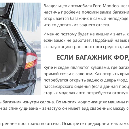
Владельцев автомобиля Ford Mondeo, нес
настичь проблема поломки замка багажник
открывается багажник в самый неподходя
что-то достать из заднего отсека.
Именно поэтому будет не лишним знать, 
если замок не работает. Подобный навык
эксплуатации транспортного средства, та
ЕСЛИ БАГАЖНИК ФО
Купе и седан являются кузовами, где баг
прямой связи с салоном. Как открыть кры
потребуется открыть заднюю дверь Форд 
пассажирского сиденья (если данная проц
старых моделях авто потребуется отогнуть
 багажник изнутри салона. Во многих модификациях машины поп
 за спинку дивана – зачастую он имеет вид сваренных между с
треннее пространство отсека. Осмотрите предохранитель замка