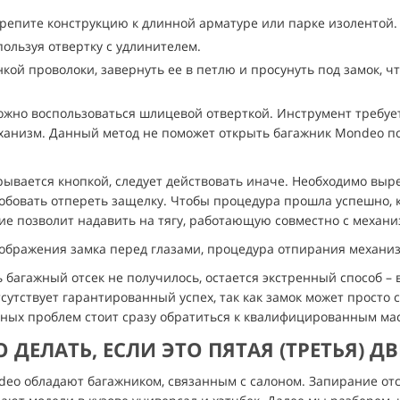
крепите конструкцию к длинной арматуре или парке изолентой.
ользуя отвертку с удлинителем.
нкой проволоки, завернуть ее в петлю и просунуть под замок, ч
жно воспользоваться шлицевой отверткой. Инструмент требуетс
еханизм. Данный метод не поможет открыть багажник Mondeo по
ывается кнопкой, следует действовать иначе. Необходимо выре
робовать отпереть защелку. Чтобы процедура прошла успешно, 
ие позволит надавить на тягу, работающую совместно с механи
изображения замка перед глазами, процедура отпирания механи
ь багажный отсек не получилось, остается экстренный способ –
сутствует гарантированный успех, так как замок может просто с
бных проблем стоит сразу обратиться к квалифицированным м
О ДЕЛАТЬ, ЕСЛИ ЭТО ПЯТАЯ (ТРЕТЬЯ) ДВ
o обладают багажником, связанным с салоном. Запирание отс