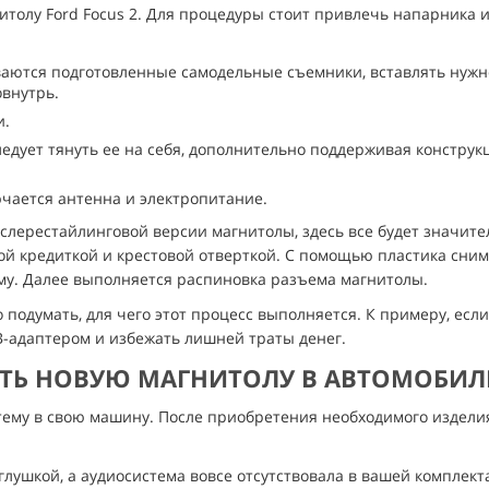
нитолу Ford Focus 2. Для процедуры стоит привлечь напарника 
ваются подготовленные самодельные съемники, вставлять нужн
овнутрь.
и.
ледует тянуть ее на себя, дополнительно поддерживая констру
чается антенна и электропитание.
слерестайлинговой версии магнитолы, здесь все будет значит
ой кредиткой и крестовой отверткой. С помощью пластика сни
му. Далее выполняется распиновка разъема магнитолы.
одумать, для чего этот процесс выполняется. К примеру, если
-адаптером и избежать лишней траты денег.
ТЬ НОВУЮ МАГНИТОЛУ В АВТОМОБИЛЬ 
ему в свою машину. После приобретения необходимого изделия
глушкой, а аудиосистема вовсе отсутствовала в вашей комплект