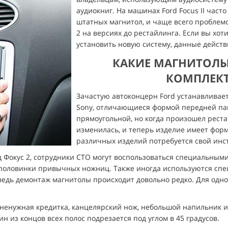
аудиокниг. На машинах Ford Focus II част
штатных магнитол, и чаще всего проблем
2 на версиях до рестайлинга. Если вы хот
установить новую систему, данные дейст
КАКИЕ МАГНИТОЛЫ
КОМПЛЕК
Зачастую автоконцерн Ford устанавливает
Sony, отличающиеся формой передней па
прямоугольной, но когда произошел рестай
изменилась, и теперь изделие имеет фор
различных изделий потребуется свой инс
д Фокус 2, сотрудники СТО могут воспользоваться специальны
оловинки привычных ножниц. Также иногда используются спе
 ведь демонтаж магнитолы происходит довольно редко. Для одн
 ненужная кредитка, канцелярский нож, небольшой напильник и
 из концов всех полос подрезается под углом в 45 градусов.