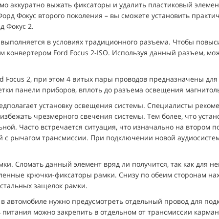
о аккуратно выжать фиксаторы и удалить пластиковый элемент
Форд Фокус второго поколения – вы сможете установить практи
д Фокус 2.
выполняется в условиях традиционного разъема. Чтобы повыси
м конвертером Ford Focus 2-ISO. Используя данный разъем, мо
d Focus 2, при этом 4 витых пары проводов предназначены для
тки панели приборов, вплоть до разъема освещения магнитолы
дполагает установку освещения системы. Специалисты рекоме
избежать чрезмерного свечения системы. Тем более, что уста
ьной. Часто встречается ситуация, что изначально на втором п
й с рычагом трансмиссии. При подключении новой аудиосисте
и. Сломать данный элемент вряд ли получится, так как для нег
ленные крючки-фиксаторы рамки. Снизу по обеим сторонам на
 стальных защелок рамки.
e, в автомобиле нужно предусмотреть отдельный провод для по
 питания можно закрепить в отдельном от трансмиссии карман