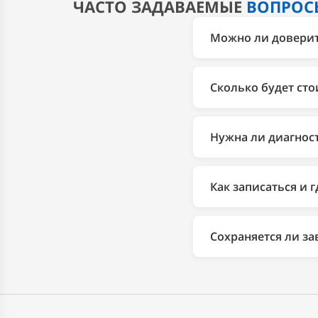
ЧАСТО ЗАДАВАЕМЫЕ
ВОПРОС
Можно ли доверить
Да. 2Bro более 10 л
диагностики до ремо
Сколько будет сто
1 год, заводская га
Стоимость зависит о
соответствующем раз
Нужна ли диагнос
Да. Диагностика пом
менять исправные д
Как записаться и 
точный результат да
Записаться можно по
(Автозаводская), либ
Сохраняется ли за
Автозаводская, 23, 
Да. Работы сертифи
(дилерскую) гаранти