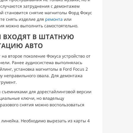
о случаются затруднения с демонтажем
ой становится снятие магнитолы Форд Фокус
ите снять изделие для
ремонта
или
вия можно выполнить самостоятельно.
 ВХОДЯТ В ШТАТНУЮ
ТАЦИЮ АВТО
 на второе поколение Фокуса устройство от
нели. Ранее аудиосистема выполнялась
линг, установка магнитолы в Ford Focus 2
му неправильного овала. Для демонтажа
трумент.
ми съемниками для дорестайлинговой версии
циальные ключи, но владельцу
оразового снятия можно воспользоваться
 линейка. Необходимо вырезать из карты 4