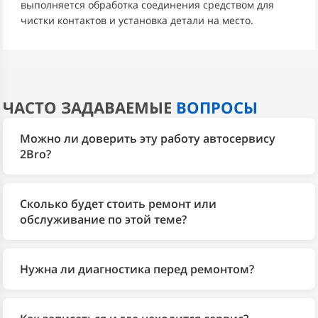
выполняется обработка соединения средством для
чистки контактов и установка детали на место.
ЧАСТО ЗАДАВАЕМЫЕ
ВОПРОСЫ
Можно ли доверить эту работу автосервису
2Bro?
Да. 2Bro более 10 лет занимается только
автомобилями Ford и выполняет весь спектр работ
Сколько будет стоить ремонт или
— от диагностики до ремонта двигателя, АКПП,
обслуживание по этой теме?
подвески и электрики. На все работы действует
Стоимость зависит от модели и состояния узла.
гарантия 1 год, заводская гарантия на автомобиль
Актуальные цены смотрите в прайсе в
Нужна ли диагностика перед ремонтом?
сохраняется.
соответствующем разделе услуг, а точную сумму
Да. Диагностика помогает найти настоящую
мастер назовёт после диагностики.
причину неисправности, а не только симптом, и не